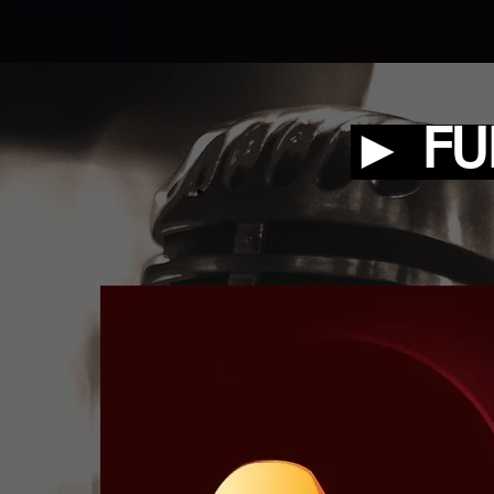
► FU
►